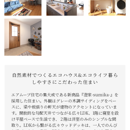
自然素材でつくるエコハウス&エコライフ暮ら
しやすさにこだわった住まい
エアムーブ住宅の集大成である新商品『澄家-sumika-』を
採用した住まい。外観はグレーの木調サイディングをベー
スに、梁や板張りの軒天が建物のアクセントになっていま
す。開放的な勾配天井でつながる広々LDK、1階に寝室を設
け平屋ベースで生活でき、２階は洋室のみのシンプルな間
取り。LDKから繋がる広々ウッドデッキは、一人でのんび