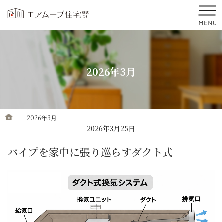
プロの目線からご提案。前橋市・高崎市の注文住宅・新築戸建てを手がける工務店
前橋市・高崎市を中心に群馬県全域で新築・注文住宅・新築戸建てを手がけるエア
2026年3月
ホーム
2026年3月
2026年3月25日
パイプを家中に張り巡らすダクト式