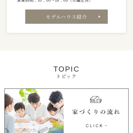
営業時間：10：00～18：00（水曜定休）
モデルハウス紹介
注
文
住
TOPIC
トピック
宅
・
新