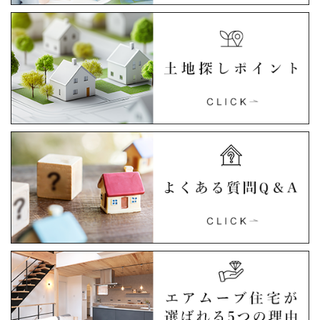
築
戸
建
て
を
手