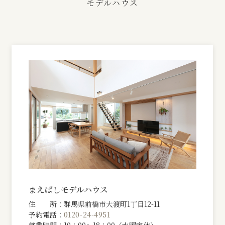
モデルハウス
橋
市
・
高
崎
市
まえばしモデルハウス
住 所：群馬県前橋市大渡町1丁目12-11
予約電話：
0120-24-4951
の