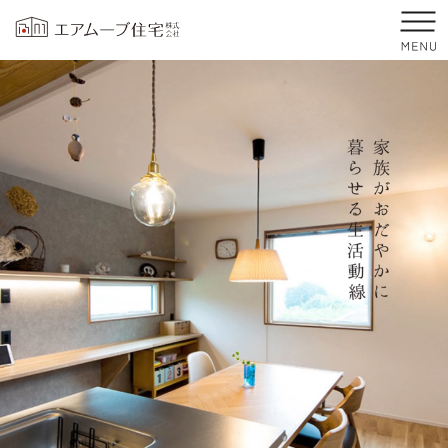
前橋市・高崎市の注文住宅・新築戸建てならエアムーブ住宅
プロの目線からご提案。前橋市・高崎市の注文住宅・新築戸建てを手がける工務店
前橋市・高崎市を中心に群馬県全域で新築・注文住宅・新築戸建てを手がけるエア