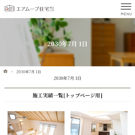
プロの目線からご提案。前橋市・高崎市の注文住宅・新築戸建てを手がける工務店
前橋市・高崎市を中心に群馬県全域で新築・注文住宅・新築戸建てを手がけるエア
2030年7月 1日
ホーム
2030年7月 1日
2030年7月 1日
施工実績一覧[トップページ用]