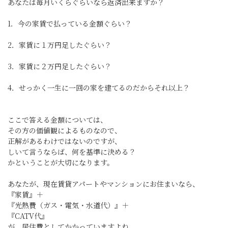
あなたは毎月いくらぐらいなら返済出来ますか？
1．今の家賃で払っている金額ぐらい？
2．家賃に１万円足したぐらい？
3．家賃に２万円足したぐらい？
4．せっかく一生に一回の家を建てるのだからそれ以上？
ここで答える金額については、
その方の価値観によるものなので、
正解があるわけではないのですが、
しいて言うならば、何を基準に決める？
かということが大切になります。
あなたが、現在賃貸アパートやマンションにお住まいなら、
『家賃』＋
『光熱費（ガス・電気・水道代）』＋
『CATV代』
が、居住費としてかかっていますよね。