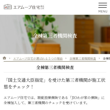
プロの目線からご提案。前橋市・高崎市の注文住宅・新築戸建てを手がける工務店
前橋市・高崎市を中心に群馬県全域で新築・注文住宅・新築戸建てを手がけるエア
全棟第三者機関検査
ホーム
エアムーブ住宅が選ばれる５つの理由
全棟第三者機関検査
全棟
全棟第三者機関検査
「国土交通大臣指定」を受けた第三者機関が施工状
態をチェック！
エアムーブ住宅では、瑕疵担保保険である「JIOわが家の保険」に
全棟加入して、第三者機関のチェックを受けています。