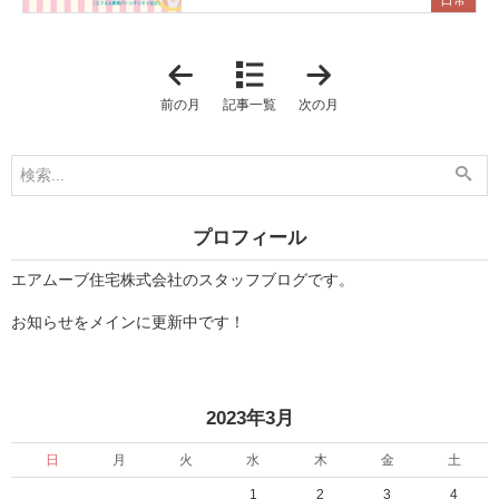
日常
「
「
2
2
0
0
前の月
記事一覧
次の月
2
2
3
3
年
年
2
4
月
月
」
」
プロフィール
エアムーブ住宅株式会社のスタッフブログです。
お知らせをメインに更新中です！
«
»
2023年3月
日
月
火
水
木
金
土
1
2
3
4