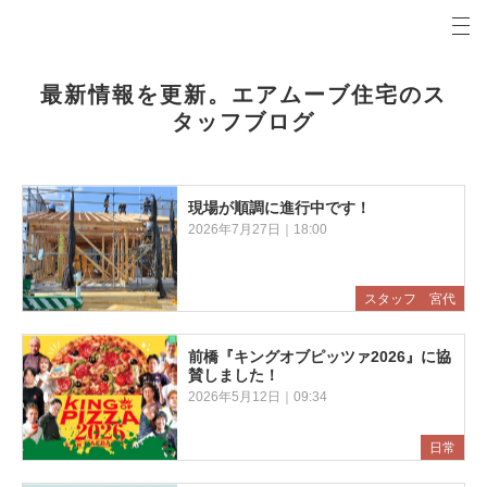
プロの目線からご提案。前橋市・高崎市の注文住宅・新築戸建てを手がける工務店なら当社へ。
エアムーブブログ 前橋市・高崎市の新築・注文住宅・新築戸建てを手がける工務店
最新情報を更新。エアムーブ住宅のス
タッフブログ
現場が順調に進行中です！
2026年7月27日｜18:00
スタッフ 宮代
前橋『キングオブピッツァ2026』に協
賛しました！
2026年5月12日｜09:34
日常