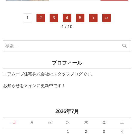
次
1
2
3
4
5
≫
1 / 10
プロフィール
エアムーブ住宅株式会社のスタッフブログです。
お知らせをメインに更新中です！
«
2026年7月
日
月
火
水
木
金
土
1
2
3
4