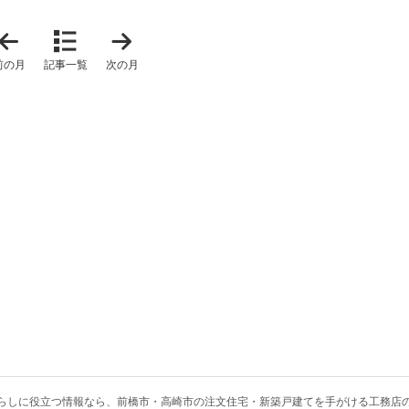
「
「
2
2
0
0
前の月
記事一覧
次の月
2
2
4
5
年
年
1
2
2
月
月
」
」
らしに役立つ情報なら、
前橋市・高崎市の注文住宅・新築戸建てを手がける工務店