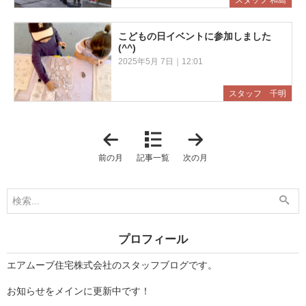
スタッフ 和島
こどもの日イベントに参加しました
(^^)
2025年5月 7日｜12:01
スタッフ 千明
「
「
2
2
0
0
前の月
記事一覧
次の月
2
2
5
5
年
年
4
6
月
月
」
」
プロフィール
エアムーブ住宅株式会社のスタッフブログです。
お知らせをメインに更新中です！