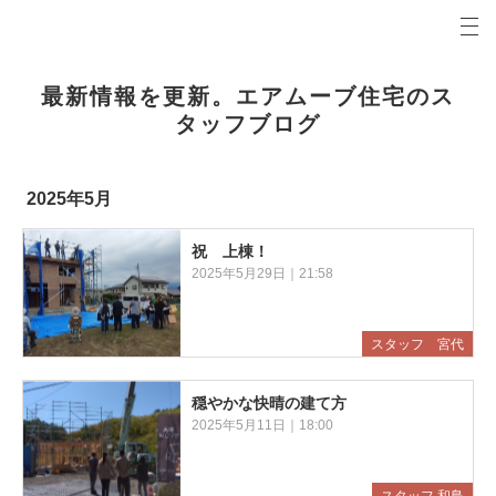
プロの目線からご提案。前橋市・高崎市の注文住宅・新築戸建てを手がける工務店なら当社へ。
エアムーブブログ 前橋市・高崎市の新築・注文住宅・新築戸建てを手がける工務店
最新情報を更新。エアムーブ住宅のス
タッフブログ
2025年5月
祝 上棟！
2025年5月29日｜21:58
スタッフ 宮代
穏やかな快晴の建て方
2025年5月11日｜18:00