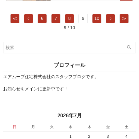
前
次
≪
6
7
8
9
10
≫
9 / 10
プロフィール
エアムーブ住宅株式会社のスタッフブログです。
お知らせをメインに更新中です！
«
2026年7月
日
月
火
水
木
金
土
1
2
3
4