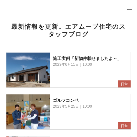
プロの目線からご提案。前橋市・高崎市の注文住宅・新築戸建てを手がける工務店なら当社へ。
エアムーブブログ 前橋市・高崎市の新築・注文住宅・新築戸建てを手がける工務店
最新情報を更新。エアムーブ住宅のス
タッフブログ
施工実例「新物件載せましたよ～」
2023年6月11日｜10:00
日常
ゴルフコンペ
2023年5月25日｜10:00
日常