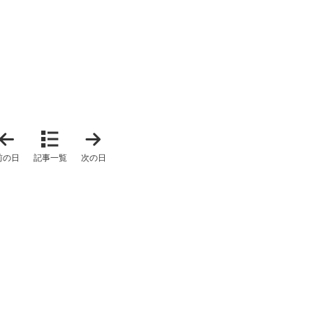
「
「
2
2
0
0
前の日
記事一覧
次の日
2
2
5
5
年
年
2
4
月
月
1
6
8
日
日
」
」