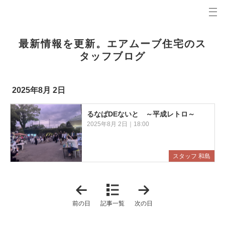
プロの目線からご提案。前橋市・高崎市の注文住宅・新築戸建てを手がける工務店なら当社へ。
エアムーブブログ 前橋市・高崎市の新築・注文住宅・新築戸建てを手がける工務店
最新情報を更新。エアムーブ住宅のス
タッフブログ
2025年8月 2日
るなぱDEないと ～平成レトロ～
2025年8月 2日｜18:00
スタッフ 和島
「
「
2
2
0
0
前の日
記事一覧
次の日
2
2
5
5
年
年