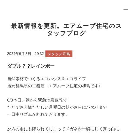
プロの目線からご提案。前橋市・高崎市の注文住宅・新築戸建てを手がける工務店なら当社へ。
エアムーブブログ 前橋市・高崎市の新築・注文住宅・新築戸建てを手がける工務店
最新情報を更新。エアムーブ住宅のス
タッフブログ
2024年6月 3日｜19:32
スタッフ 和島
ダブル？？レインボー
自然素材でつくるエコハウス＆エコライフ
地元群馬県の工務店 エアムーブ住宅の和島です♪
6/3本日、朝から緊急地震速報で
ただでさえ慌ただしい月曜日の朝がさらにバタバタで
一日中リズムが乱れております。
夕方の雨にも降られてしまってメガネが一瞬にして真っ白に