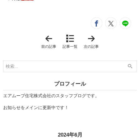
シ
entry368
entry3
e
「
「
調
L
光
I
前の記事
記事一覧
次の記事
ロ
X
ー
I
ル
L
ス
シ
ク
ョ
リ
ー
ー
ル
ン
ー
プロフィール
」
ム
に
て
エアムーブ住宅株式会社のスタッフブログです。
商
品
お知らせをメインに更新中です！
説
明
会
に
参
加
«
»
2024年6月
し