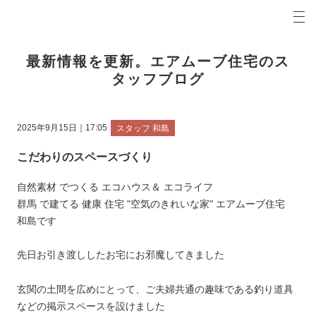
プロの目線からご提案。前橋市・高崎市の注文住宅・新築戸建てを手がける工務店なら当社へ。
エアムーブブログ 前橋市・高崎市の新築・注文住宅・新築戸建てを手がける工務店
最新情報を更新。エアムーブ住宅のス
タッフブログ
2025年9月15日｜17:05
スタッフ 和島
こだわりのスペースづくり
自然素材 でつくる エコハウス＆ エコライフ
群馬 で建てる 健康 住宅 "空気のきれいな家" エアムーブ住宅
和島です
先日お引き渡ししたお宅にお邪魔してきました
玄関の土間を広めにとって、ご夫婦共通の趣味である釣り道具
などの掲示スペースを設けました