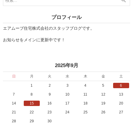
」
オ
ー
プ
プロフィール
ン
ハ
ウ
エアムーブ住宅株式会社のスタッフブログです。
ス
」
お知らせをメインに更新中です！
«
»
2025年9月
日
月
火
水
木
金
土
1
2
3
4
5
6
7
8
9
10
11
12
13
14
15
16
17
18
19
20
21
22
23
24
25
26
27
28
29
30