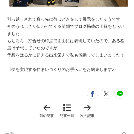
引っ越しされて真っ先に荷ほどきをして展示をしたそうです
そのうれしさが伝わってくる笑顔でブログ掲載の了解をもらい
ました
もちろん、打合せの時点で図面には表現していたので、ある程
度は予想していたのですが
予想をはるかに超える出来栄えで私も感動してしまいました！
〈夢を実現する住まいづくりのお手伝いをお約束します♪〉
シ
entry466
entry4
e
「
「
渋
大
川
空
前の記事
記事一覧
次の記事
市
間
八
の
木
平
原
屋