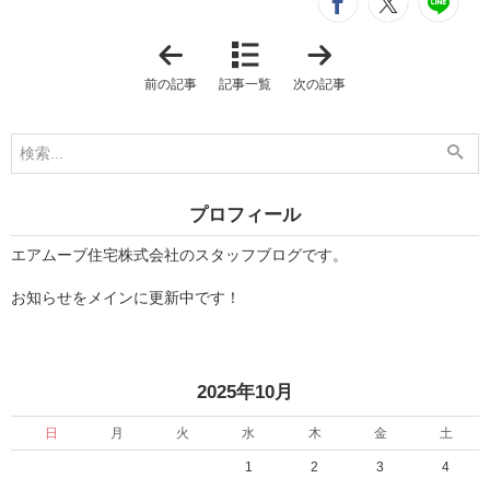
シ
entry472
entry4
e
「
「
大
る
空
な
前の記事
記事一覧
次の記事
間
ぱ
の
D
平
E
屋
ハ
」
ロ
ウ
ィ
ン
プロフィール
」
エアムーブ住宅株式会社のスタッフブログです。
お知らせをメインに更新中です！
«
»
2025年10月
日
月
火
水
木
金
土
1
2
3
4