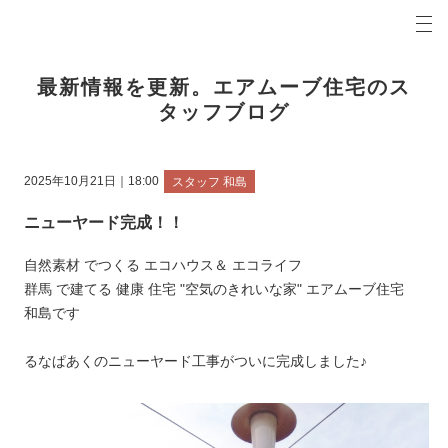
プロの目線からご提案。前橋市・高崎市の注文住宅・新築戸建てを手がける工務店なら当社へ。
エアムーブブログ 前橋市・高崎市の新築・注文住宅・新築戸建てを手がける工務店
最新情報を更新。エアムーブ住宅のス
タッフブログ
2025年10月21日｜18:00
スタッフ 和島
ニューヤード完成！！
自然素材 でつくる エコハウス＆ エコライフ
群馬 で建てる 健康 住宅 "空気のきれいな家" エアムーブ住宅
和島です
るなぱあくのニューヤード工事がついに完成しました♪