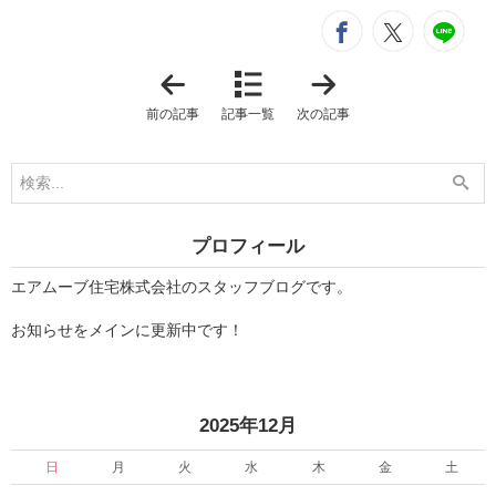
シ
entry476
entry4
e
「
「
建
謹
築
ん
前の記事
記事一覧
次の記事
家
で
と
新
つ
年
く
の
る
ご
住
挨
ま
拶
い
を
プロフィール
」
申
し
上
エアムーブ住宅株式会社のスタッフブログです。
げ
ま
お知らせをメインに更新中です！
す
」
«
»
2025年12月
日
月
火
水
木
金
土