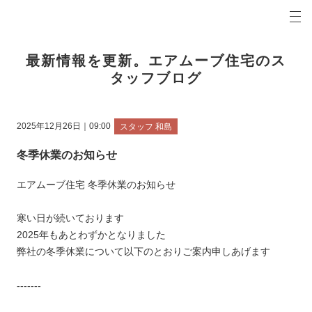
プロの目線からご提案。前橋市・高崎市の注文住宅・新築戸建てを手がける工務店なら当社へ。
エアムーブブログ 前橋市・高崎市の新築・注文住宅・新築戸建てを手がける工務店
最新情報を更新。エアムーブ住宅のス
タッフブログ
2025年12月26日｜09:00
スタッフ 和島
冬季休業のお知らせ
エアムーブ住宅 冬季休業のお知らせ
寒い日が続いております
2025年もあとわずかとなりました
弊社の冬季休業について以下のとおりご案内申しあげます
-------