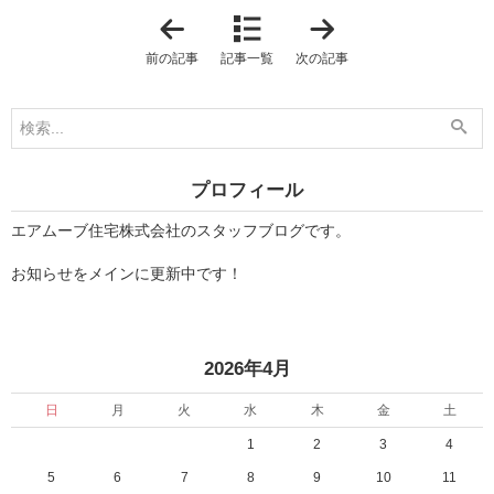
「
「
「
前
家
橋
前の記事
記事一覧
次の記事
」
『
に
キ
「
ン
庭
グ
」
オ
と
ブ
書
ピ
い
ッ
プロフィール
て
ツ
「
ァ
家
2
エアムーブ住宅株式会社のスタッフブログです。
庭
0
」
2
お知らせをメインに更新中です！
に
6
な
』
る
に
。
協
」
賛
し
«
»
2026年4月
ま
し
た
日
月
火
水
木
金
土
！
」
1
2
3
4
5
6
7
8
9
10
11