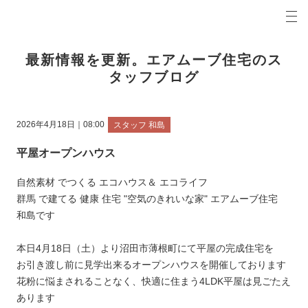
プロの目線からご提案。前橋市・高崎市の注文住宅・新築戸建てを手がける工務店なら当社へ。
エアムーブブログ 前橋市・高崎市の新築・注文住宅・新築戸建てを手がける工務店
最新情報を更新。エアムーブ住宅のス
タッフブログ
2026年4月18日｜08:00
スタッフ 和島
平屋オープンハウス
自然素材 でつくる エコハウス＆ エコライフ
群馬 で建てる 健康 住宅 "空気のきれいな家" エアムーブ住宅
和島です
本日4月18日（土）より沼田市薄根町にて平屋の完成住宅を
お引き渡し前に見学出来るオープンハウスを開催しております
花粉に悩まされることなく、快適に住まう4LDK平屋は見ごたえ
あります