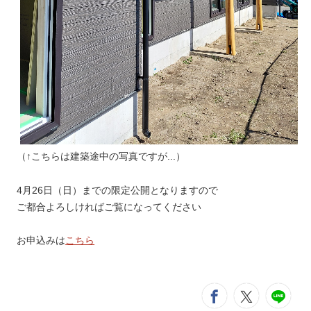
（↑こちらは建築途中の写真ですが...）
4月26日（日）までの限定公開となりますので
ご都合よろしければご覧になってください
お申込みは
こちら
シ
entry491
entry4
e