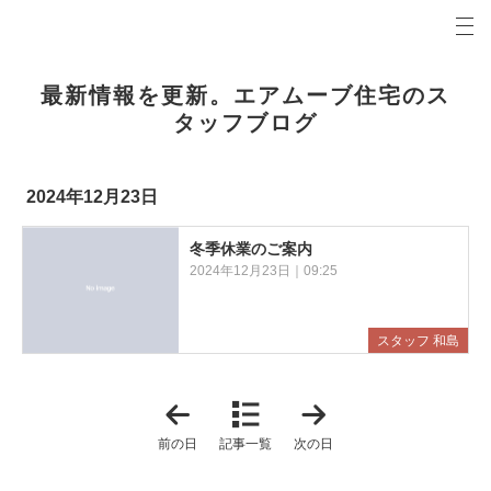
プロの目線からご提案。前橋市・高崎市の注文住宅・新築戸建てを手がける工務店なら当社へ。
エアムーブブログ 前橋市・高崎市の新築・注文住宅・新築戸建てを手がける工務店
最新情報を更新。エアムーブ住宅のス
タッフブログ
2024年12月23日
冬季休業のご案内
2024年12月23日｜09:25
スタッフ 和島
「
「
2
2
0
0
前の日
記事一覧
次の日
2
2
4
4
年
年