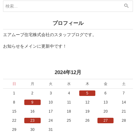
1
1
2
2
月
月
9
2
日
7
プロフィール
」
日
」
エアムーブ住宅株式会社のスタッフブログです。
お知らせをメインに更新中です！
«
»
2024年12月
日
月
火
水
木
金
土
1
2
3
4
5
6
7
8
9
10
11
12
13
14
15
16
17
18
19
20
21
22
23
24
25
26
27
28
29
30
31