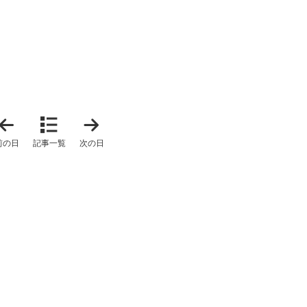
「
「
2
2
0
0
前の日
記事一覧
次の日
2
2
5
5
年
年
4
4
月
月
6
2
日
3
」
日
」