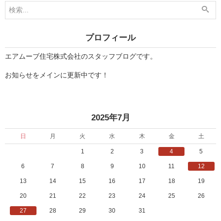
6
7
月
月
1
1
0
2
日
日
プロフィール
」
」
エアムーブ住宅株式会社のスタッフブログです。
お知らせをメインに更新中です！
«
»
2025年7月
日
月
火
水
木
金
土
1
2
3
4
5
6
7
8
9
10
11
12
13
14
15
16
17
18
19
20
21
22
23
24
25
26
27
28
29
30
31