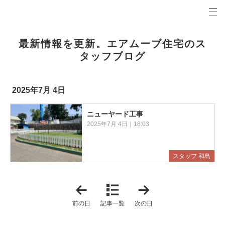
プロの目線からご提案。前橋市・高崎市の注文住宅・新築戸建てを手がける工務店なら当社へ。
エアムーブブログ 前橋市・高崎市の新築・注文住宅・新築戸建てを手がける工務店
最新情報を更新。エアムーブ住宅のス
タッフブログ
2025年7月 4日
ニューヤード工事
2025年7月 4日｜18:03
スタッフ 和島
「
「
2
2
0
0
前の日
記事一覧
次の日
2
2
5
5
年
年