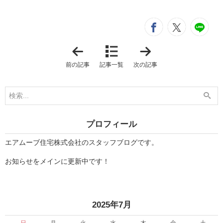
シ
entry455
entry4
e
「
「
末
差
永
し
前の記事
記事一覧
次の記事
く
入
」
れ
♪
」
プロフィール
エアムーブ住宅株式会社のスタッフブログです。
お知らせをメインに更新中です！
«
»
2025年7月