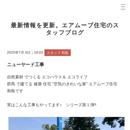
プロの目線からご提案。前橋市・高崎市の注文住宅・新築戸建てを手がける工務店なら当社へ。
エアムーブブログ 前橋市・高崎市の新築・注文住宅・新築戸建てを手がける工務店
最新情報を更新。エアムーブ住宅のス
タッフブログ
2025年7月 4日｜18:03
スタッフ 和島
ニューヤード工事
自然素材 でつくる エコハウス＆ エコライフ
群馬 で建てる 健康 住宅 "空気のきれいな家" エアムーブ住宅
和島です
実はこんな工事もやってます♪ シリーズ第１弾‼