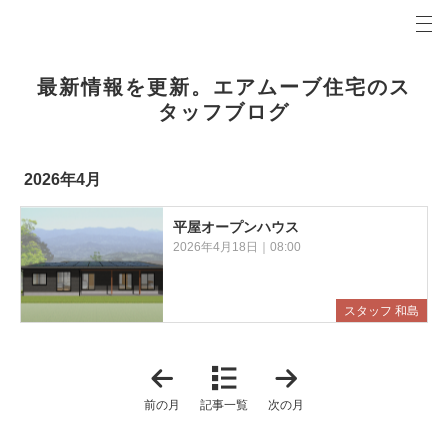
プロの目線からご提案。前橋市・高崎市の注文住宅・新築戸建てを手がける工務店なら当社へ。
エアムーブブログ 前橋市・高崎市の新築・注文住宅・新築戸建てを手がける工務店
最新情報を更新。エアムーブ住宅のス
タッフブログ
2026年4月
平屋オープンハウス
2026年4月18日｜08:00
スタッフ 和島
「
「
2
2
0
0
前の月
記事一覧
次の月
2
2
6
6
年
年