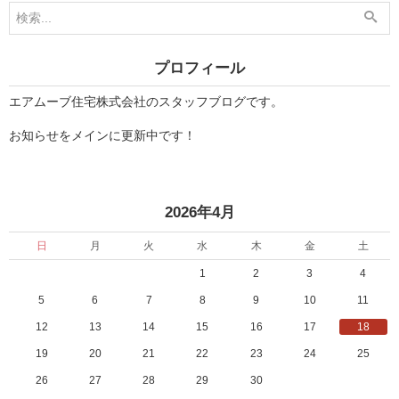
3
5
月
月
1
1
2
2
日
日
プロフィール
」
」
エアムーブ住宅株式会社のスタッフブログです。
お知らせをメインに更新中です！
«
»
2026年4月
日
月
火
水
木
金
土
1
2
3
4
5
6
7
8
9
10
11
12
13
14
15
16
17
18
19
20
21
22
23
24
25
26
27
28
29
30