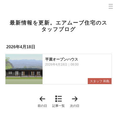
プロの目線からご提案。前橋市・高崎市の注文住宅・新築戸建てを手がける工務店なら当社へ。
エアムーブブログ 前橋市・高崎市の新築・注文住宅・新築戸建てを手がける工務店
最新情報を更新。エアムーブ住宅のス
タッフブログ
2026年4月18日
平屋オープンハウス
2026年4月18日｜08:00
スタッフ 和島
「
「
2
2
0
0
前の日
記事一覧
次の日
2
2
6
6
年
年