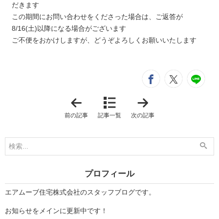
だきます
この期間にお問い合わせをくださった場合は、ご返答が
8/16(土)以降になる場合がございます
ご不便をおかけしますが、どうぞよろしくお願いいたします
シ
entry458
entry4
e
「
「
る
る
な
な
前の記事
記事一覧
次の記事
ぱ
ぱ
D
D
E
E
な
な
い
い
と
と
～
～
プロフィール
琉
平
球
成
の
レ
エアムーブ住宅株式会社のスタッフブログです。
風
ト
～
ロ
お知らせをメインに更新中です！
」
～