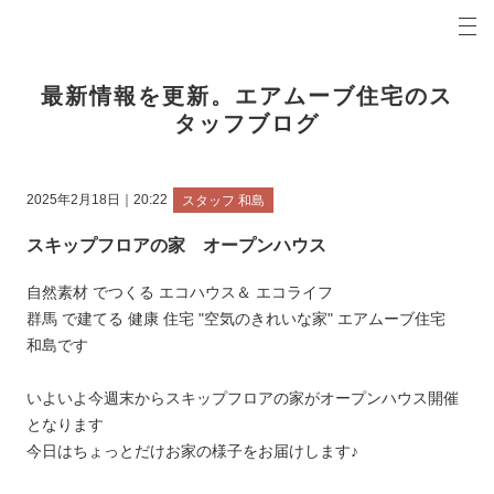
プロの目線からご提案。前橋市・高崎市の注文住宅・新築戸建てを手がける工務店なら当社へ。
エアムーブブログ 前橋市・高崎市の新築・注文住宅・新築戸建てを手がける工務店
最新情報を更新。エアムーブ住宅のス
タッフブログ
2025年2月18日｜20:22
スタッフ 和島
スキップフロアの家 オープンハウス
自然素材 でつくる エコハウス＆ エコライフ
群馬 で建てる 健康 住宅 "空気のきれいな家" エアムーブ住宅
和島です
いよいよ今週末からスキップフロアの家がオープンハウス開催
となります
今日はちょっとだけお家の様子をお届けします♪