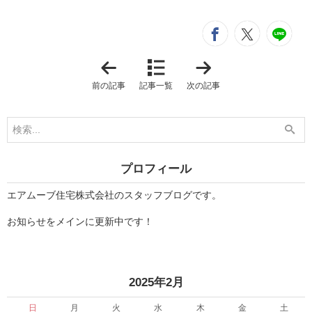
シ
entry439
entry4
e
「
「
リ
渋
フ
川
前の記事
記事一覧
次の記事
ォ
市
ー
の
ム
お
相
住
談
ま
会
い
開
お
プロフィール
催
引
中
き
！
渡
エアムーブ住宅株式会社のスタッフブログです。
」
し
！
お知らせをメインに更新中です！
」
«
»
2025年2月
日
月
火
水
木
金
土